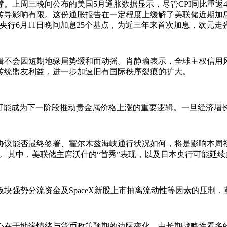
上周三晚间公布的美国5月通胀数据显示，尽管CPI同比重返4
传导影响有限。这份通胀报告在一定程度上缓解了美联储近期加息
央行6月11日晚间加息25个基点，为近三年来首次加息，欧元
不会因短期地缘局势缓和而动摇。肖静瑜表示，全球主权信用风
传统盟友利益，进一步加速旧有国际秩序裂痕的扩大。
能成为下一阶段推动贵金属价格上涨的重要逻辑。一旦经济增
能否最终签署、霍尔木兹海峡通行状况如何，将是影响本周初
。其中，美联储主席沃什的“首秀”表现，以及日本央行可能延
块强势分流资金及SpaceX新股上市抽离流动性等因素的压制，
在于地缘情绪与货币政策预期的边际变化，中长期战略性看多的