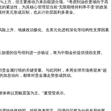
%上方，但主要推动力来自能源分项。“考虑到油价更倾向于高
的紧迫性，为其核心管理层当前‘无限期维持利率不变’的政策
走强对美元形成压制，也从计价层面利多黄金。
险上升、地缘政治极化、去美元化进程深化等结构性支撑因素
长放缓的信号得到进一步验证，将为中期金价提供强劲支撑。
贵金属行情的关键变量。与此同时，本周全球市场将迎来“超
续的加息动向，都将对贵金属走势形成扰动。
整体将以宽幅震荡为主。”夏莹莹表示。
逻辑依然稳固。对投资者而言，回调仍可视为分批布局的窗