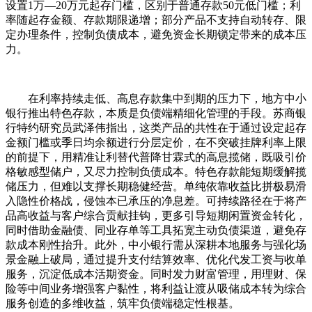
设置1万—20万元起存门槛，区别于普通存款50元低门槛；利
率随起存金额、存款期限递增；部分产品不支持自动转存、限
定办理条件，控制负债成本，避免资金长期锁定带来的成本压
力。
在利率持续走低、高息存款集中到期的压力下，地方中小
银行推出特色存款，本质是负债端精细化管理的手段。苏商银
行特约研究员武泽伟指出，这类产品的共性在于通过设定起存
金额门槛或季日均余额进行分层定价，在不突破挂牌利率上限
的前提下，用精准让利替代普降甘霖式的高息揽储，既吸引价
格敏感型储户，又尽力控制负债成本。特色存款能短期缓解揽
储压力，但难以支撑长期稳健经营。单纯依靠收益比拼极易滑
入隐性价格战，侵蚀本已承压的净息差。可持续路径在于将产
品高收益与客户综合贡献挂钩，更多引导短期闲置资金转化，
同时借助金融债、同业存单等工具拓宽主动负债渠道，避免存
款成本刚性抬升。此外，中小银行需从深耕本地服务与强化场
景金融上破局，通过提升支付结算效率、优化代发工资与收单
服务，沉淀低成本活期资金。同时发力财富管理，用理财、保
险等中间业务增强客户黏性，将利益让渡从吸储成本转为综合
服务创造的多维收益，筑牢负债端稳定性根基。