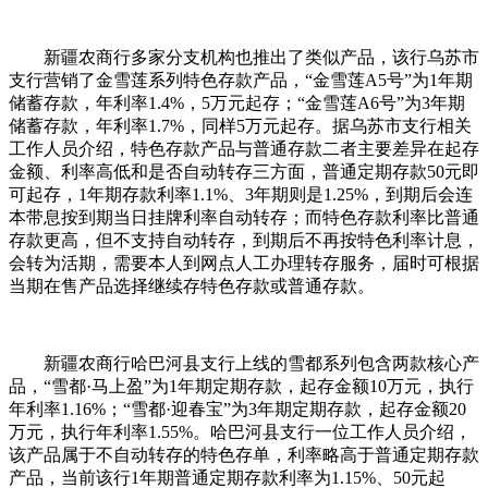
新疆农商行多家分支机构也推出了类似产品，该行乌苏市
支行营销了金雪莲系列特色存款产品，“金雪莲A5号”为1年期
储蓄存款，年利率1.4%，5万元起存；“金雪莲A6号”为3年期
储蓄存款，年利率1.7%，同样5万元起存。据乌苏市支行相关
工作人员介绍，特色存款产品与普通存款二者主要差异在起存
金额、利率高低和是否自动转存三方面，普通定期存款50元即
可起存，1年期存款利率1.1%、3年期则是1.25%，到期后会连
本带息按到期当日挂牌利率自动转存；而特色存款利率比普通
存款更高，但不支持自动转存，到期后不再按特色利率计息，
会转为活期，需要本人到网点人工办理转存服务，届时可根据
当期在售产品选择继续存特色存款或普通存款。
新疆农商行哈巴河县支行上线的雪都系列包含两款核心产
品，“雪都·马上盈”为1年期定期存款，起存金额10万元，执行
年利率1.16%；“雪都·迎春宝”为3年期定期存款，起存金额20
万元，执行年利率1.55%。哈巴河县支行一位工作人员介绍，
该产品属于不自动转存的特色存单，利率略高于普通定期存款
产品，当前该行1年期普通定期存款利率为1.15%、50元起