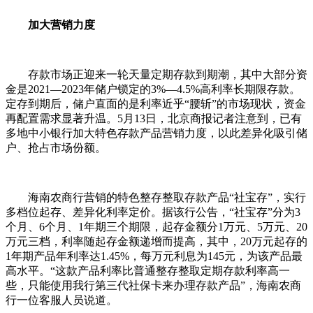
加大营销力度
存款市场正迎来一轮天量定期存款到期潮，其中大部分资
金是2021—2023年储户锁定的3%—4.5%高利率长期限存款。
定存到期后，储户直面的是利率近乎“腰斩”的市场现状，资金
再配置需求显著升温。5月13日，北京商报记者注意到，已有
多地中小银行加大特色存款产品营销力度，以此差异化吸引储
户、抢占市场份额。
海南农商行营销的特色整存整取存款产品“社宝存”，实行
多档位起存、差异化利率定价。据该行公告，“社宝存”分为3
个月、6个月、1年期三个期限，起存金额分1万元、5万元、20
万元三档，利率随起存金额递增而提高，其中，20万元起存的
1年期产品年利率达1.45%，每万元利息为145元，为该产品最
高水平。“这款产品利率比普通整存整取定期存款利率高一
些，只能使用我行第三代社保卡来办理存款产品”，海南农商
行一位客服人员说道。