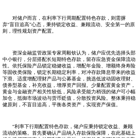
对储户而言，在利率下行周期配置特色存款，则需摒
弃“盲目追高”心态，秉持锁定收益、兼顾流动、安全第一的原
则，理性规划资产配置。
资深金融监管政策专家周毅钦认为，储户应优先选择头部
中小银行，分层搭配长短期特色存款，留存应急资金保障流动
性。依托保险产品锁定稳健收益，增配年金险、增额终身寿险
等固收类保险，锁定长期稳定利率，对冲存款降息带来的收益
下滑。适度增配理财产品与公募基金，挑选低波动固收理财、
债券型基金，补充收益，增厚资产回报。少量配置黄金资产，
黄金与金融资产相关性较低，风险承受能力稍强的储户可小幅
加仓，抵御市场波动与货币贬值，分散投资风险。整体秉持稳
健原则，不盲目追高，平衡各类资产，实现资产保值。
“利率下行期配置特色存款，储户应秉持锁定收益、兼顾
流动的策略。首先要确认产品纳入存款保险保障，在此基础上